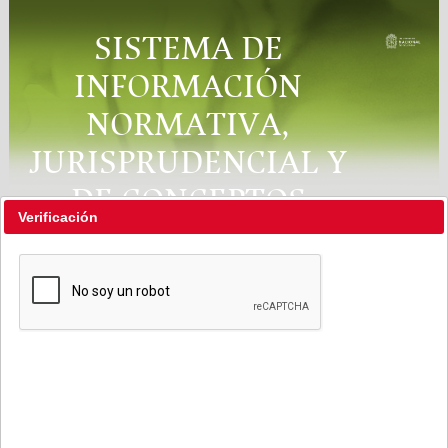
SISTEMA DE
INFORMACIÓN
NORMATIVA,
JURISPRUDENCIAL Y
DE CONCEPTOS
Verificación
"RÉGIMEN LEGAL"