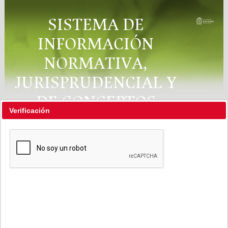
SISTEMA DE
INFORMACIÓN
NORMATIVA,
JURISPRUDENCIAL Y
DE CONCEPTOS
Verificación
"RÉGIMEN LEGAL"