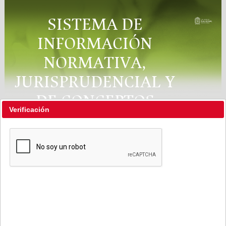
SISTEMA DE
INFORMACIÓN
NORMATIVA,
JURISPRUDENCIAL Y
DE CONCEPTOS
Verificación
"RÉGIMEN LEGAL"