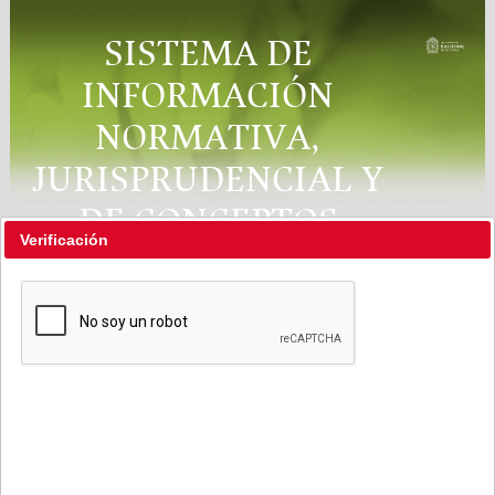
SISTEMA DE
INFORMACIÓN
NORMATIVA,
JURISPRUDENCIAL Y
DE CONCEPTOS
Verificación
"RÉGIMEN LEGAL"