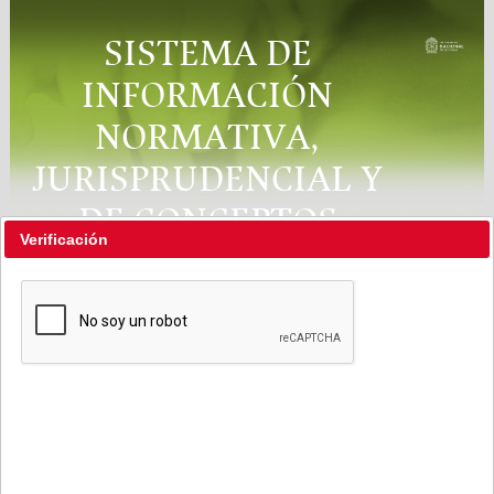
SISTEMA DE
INFORMACIÓN
NORMATIVA,
JURISPRUDENCIAL Y
DE CONCEPTOS
Verificación
"RÉGIMEN LEGAL"