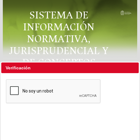
SISTEMA DE
INFORMACIÓN
NORMATIVA,
JURISPRUDENCIAL Y
DE CONCEPTOS
Verificación
"RÉGIMEN LEGAL"