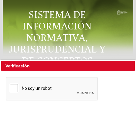
SISTEMA DE
INFORMACIÓN
NORMATIVA,
JURISPRUDENCIAL Y
DE CONCEPTOS
Verificación
"RÉGIMEN LEGAL"