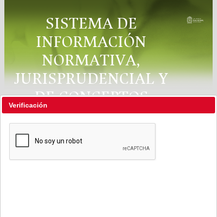
SISTEMA DE
INFORMACIÓN
NORMATIVA,
JURISPRUDENCIAL Y
DE CONCEPTOS
Verificación
"RÉGIMEN LEGAL"