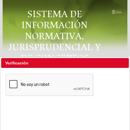
SISTEMA DE
INFORMACIÓN
NORMATIVA,
JURISPRUDENCIAL Y
DE CONCEPTOS
Verificación
"RÉGIMEN LEGAL"