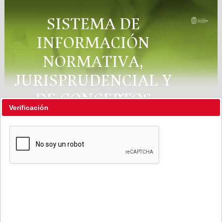
SISTEMA DE
INFORMACIÓN
NORMATIVA,
JURISPRUDENCIAL Y
DE CONCEPTOS
Verificación
"RÉGIMEN LEGAL"