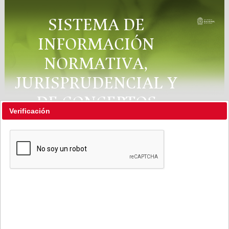
SISTEMA DE
INFORMACIÓN
NORMATIVA,
JURISPRUDENCIAL Y
DE CONCEPTOS
Verificación
"RÉGIMEN LEGAL"