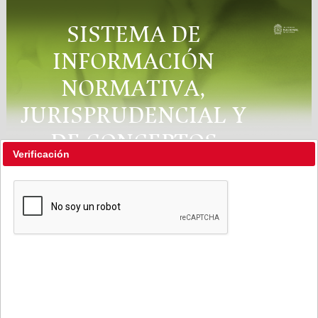
SISTEMA DE
INFORMACIÓN
NORMATIVA,
JURISPRUDENCIAL Y
DE CONCEPTOS
Verificación
"RÉGIMEN LEGAL"