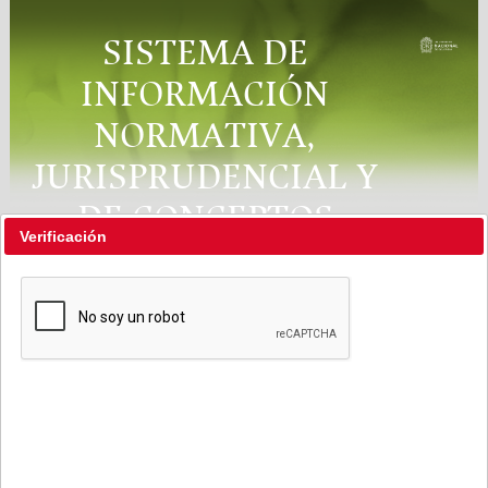
SISTEMA DE
INFORMACIÓN
NORMATIVA,
JURISPRUDENCIAL Y
DE CONCEPTOS
Verificación
"RÉGIMEN LEGAL"