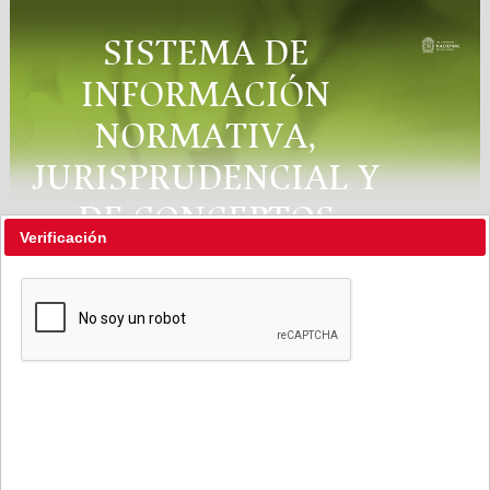
SISTEMA DE
INFORMACIÓN
NORMATIVA,
JURISPRUDENCIAL Y
DE CONCEPTOS
Verificación
"RÉGIMEN LEGAL"