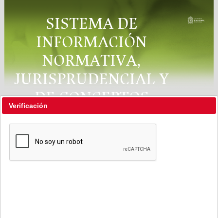
SISTEMA DE
INFORMACIÓN
NORMATIVA,
JURISPRUDENCIAL Y
DE CONCEPTOS
Verificación
"RÉGIMEN LEGAL"