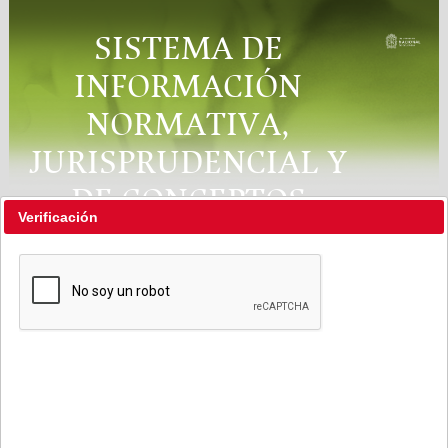
SISTEMA DE
INFORMACIÓN
NORMATIVA,
JURISPRUDENCIAL Y
DE CONCEPTOS
Verificación
"RÉGIMEN LEGAL"