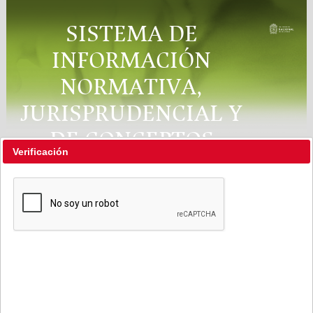
SISTEMA DE
INFORMACIÓN
NORMATIVA,
JURISPRUDENCIAL Y
DE CONCEPTOS
Verificación
"RÉGIMEN LEGAL"