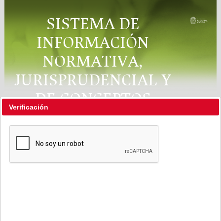
SISTEMA DE
INFORMACIÓN
NORMATIVA,
JURISPRUDENCIAL Y
DE CONCEPTOS
Verificación
"RÉGIMEN LEGAL"