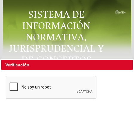
SISTEMA DE
INFORMACIÓN
NORMATIVA,
JURISPRUDENCIAL Y
DE CONCEPTOS
Verificación
"RÉGIMEN LEGAL"