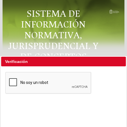
SISTEMA DE
INFORMACIÓN
NORMATIVA,
JURISPRUDENCIAL Y
DE CONCEPTOS
Verificación
"RÉGIMEN LEGAL"