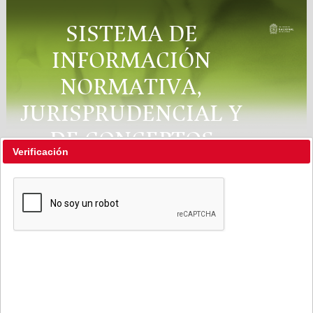
SISTEMA DE
INFORMACIÓN
NORMATIVA,
JURISPRUDENCIAL Y
DE CONCEPTOS
Verificación
"RÉGIMEN LEGAL"