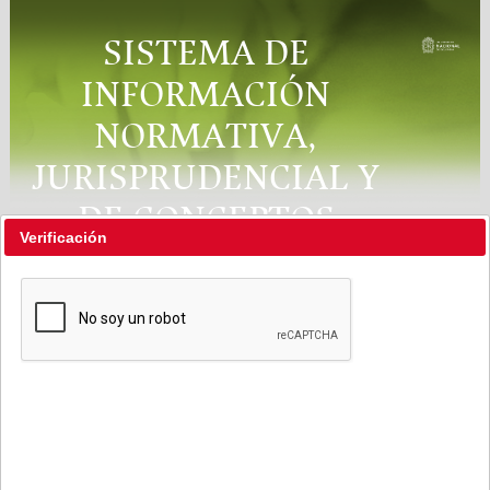
SISTEMA DE
INFORMACIÓN
NORMATIVA,
JURISPRUDENCIAL Y
DE CONCEPTOS
Verificación
"RÉGIMEN LEGAL"