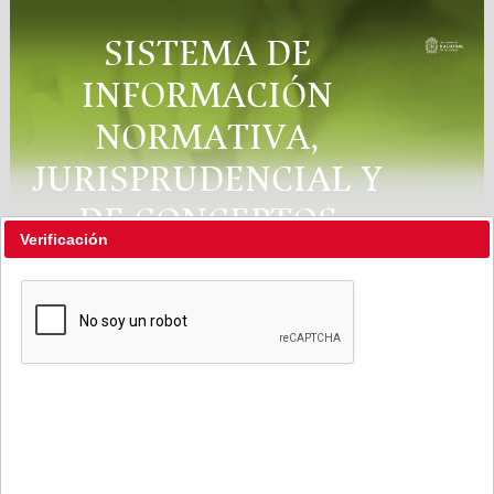
SISTEMA DE
INFORMACIÓN
NORMATIVA,
JURISPRUDENCIAL Y
DE CONCEPTOS
Verificación
"RÉGIMEN LEGAL"